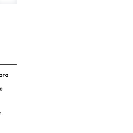
ого
с
и.