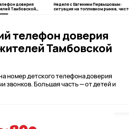
телефон доверия
Неделя с Евгением Первышовым:
телей Тамбовской
ситуация на топливном рынке, чист
городе и приоритеты образования
ий телефон доверия
 жителей Тамбовской
 на номер детского телефона доверия
чи звонков. Большая часть — от детей и