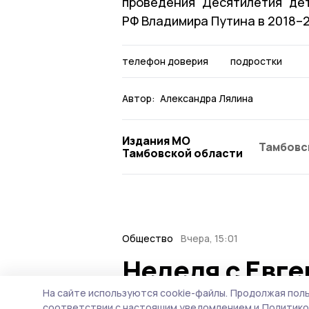
проведения Десятилетия де
РФ Владимира Путина в 2018–2
телефон доверия
подростки
Автор:
Александра Лялина
Издания МО
Тамбовс
Тамбовской области
Общество
Вчера, 15:01
Неделя с Евг
ситуация на т
На сайте используются cookie-файлы.
Продолжая поль
соответствии с настоящим уведомлением и
Политико