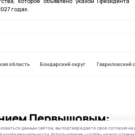
тства, которое объявлено указом Президента
027 годах.
кая область
Бондарский округ
Гавриловский 
ением Первышовым:
опливном рынке, чистот
зоваться данным сайтом, вы подтверждаете свое согласие на 
й конфиденциальности.
Использование «cookie» можно отменит