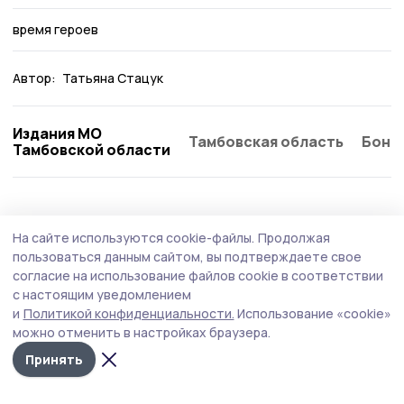
время героев
Автор:
Татьяна Стацук
Издания МО
Тамбовская область
Бонд
Тамбовской области
Общество
Вчера, 14:52
На сайте используются cookie-файлы.
Продолжая
Роспотребнадзор дал советы моршанцам
пользоваться данным сайтом, вы подтверждаете свое
по выбору бахчевых
согласие на использование файлов cookie в соответствии
с настоящим уведомлением
В связи с сезоном продажи арбузов и дынь
и
Политикой конфиденциальности.
Использование «cookie»
специалисты обращают внимание на соблюдение
можно отменить в настройках браузера.
санитарно-эпидемиологических требований.
Принять