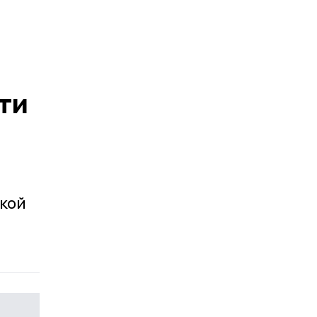
ти
ской