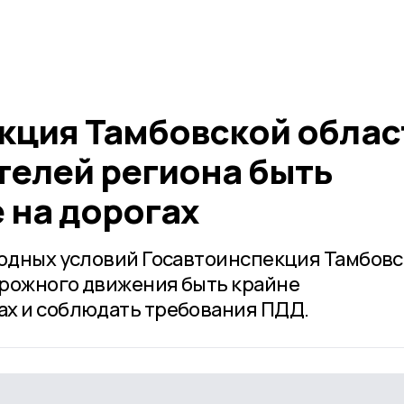
кция Тамбовской облас
телей региона быть
 на дорогах
годных условий Госавтоинспекция Тамбов
орожного движения быть крайне
ах и соблюдать требования ПДД.