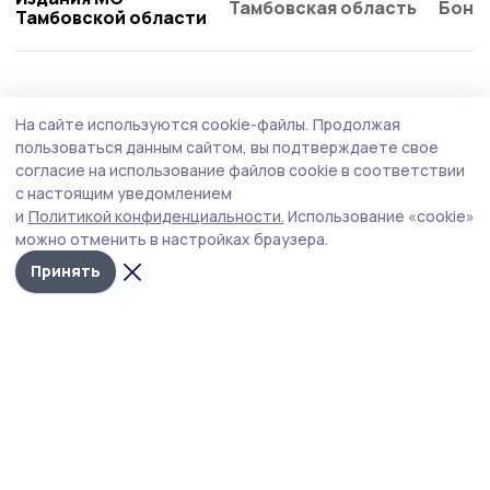
Тамбовская область
Бонд
Тамбовской области
Общество
Сегодня, 10:23
На сайте используются cookie-файлы.
Продолжая
Евгений Первышов поздравил выпускников
пользоваться данным сайтом, вы подтверждаете свое
программы «Герои Тамбовщины»
согласие на использование файлов cookie в соответствии
с настоящим уведомлением
Дипломы о профессиональной переподготовке
и
Политикой конфиденциальности.
Использование «cookie»
получили 27 человек.
можно отменить в настройках браузера.
Принять