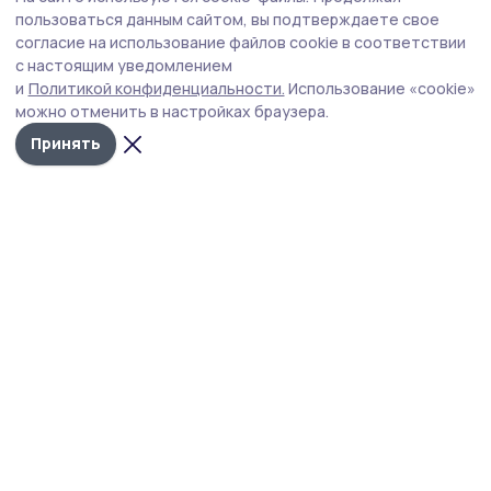
Роспотребнадзор дал советы моршанцам
пользоваться данным сайтом, вы подтверждаете свое
по выбору бахчевых
согласие на использование файлов cookie в соответствии
с настоящим уведомлением
В связи с сезоном продажи арбузов и дынь
и
Политикой конфиденциальности.
Использование «cookie»
специалисты обращают внимание на соблюдение
можно отменить в настройках браузера.
санитарно-эпидемиологических требований.
Принять
Фото: Оксана Говорова