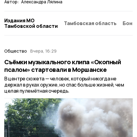
Автор:
Александра Лялина
Издания МО
Тамбовская область
Бонд
Тамбовской области
Общество
Вчера, 16:29
Съёмки музыкального клипа «Окопный
псалом» стартовали в Моршанске
В центре сюжета — человек, который никогда не
держал в руках оружие, но спас больше жизней, чем
целая пулемётная очередь.