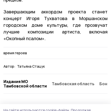
Завершающим аккордом проекта станет
концерт Игоря Тухватова в Моршанском
городском доме культуры, где прозвучат
лучшие композиции артиста, включая
«Окопный псалом».
время героев
Автор:
Татьяна Стацук
Издания МО
Тамбовская область
Бонд
Тамбовской области
Общество
Вчера, 14:52
На сайте используются cookie-файлы.
Продолжая