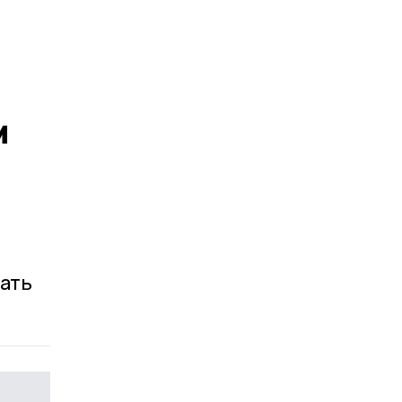
м
ать