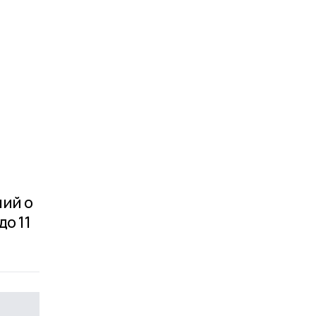
ний о
о 11