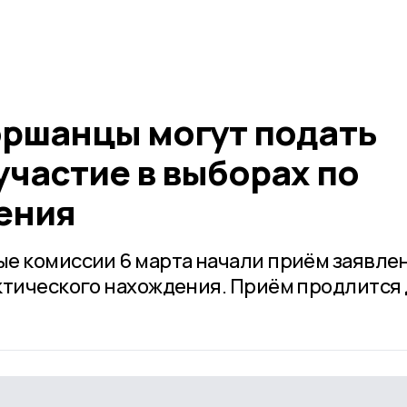
оршанцы могут подать
участие в выборах по
ения
е комиссии 6 марта начали приём заявле
ктического нахождения. Приём продлится д