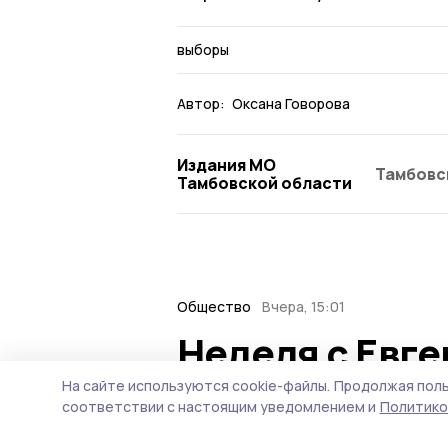
выборы
Автор:
Оксана Говорова
Издания МО
Тамбовс
Тамбовской области
Общество
Вчера, 15:01
Неделя с Евг
ситуация на т
На сайте используются cookie-файлы.
Продолжая поль
соответствии с настоящим уведомлением и
Политико
городе и при