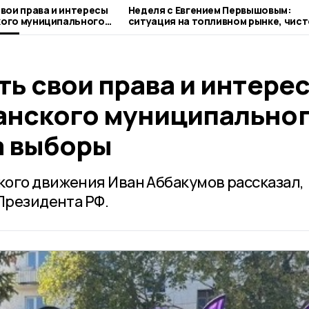
вои права и интересы
Неделя с Евгением Первышовым:
ого муниципального
ситуация на топливном рынке, чист
ыборы
городе и приоритеты образования
ь свои права и интере
нского муниципально
а выборы
ого движения Иван Аббакумов рассказал,
Президента РФ.