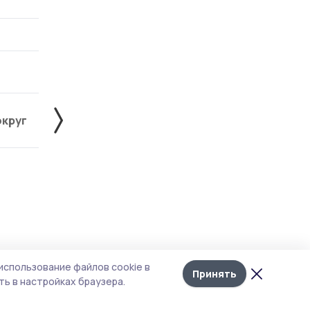
округ
Жердевский округ
Знаменский округ
Лента
10
а в
использование файлов cookie в
новостей
Принять
ь в настройках браузера.