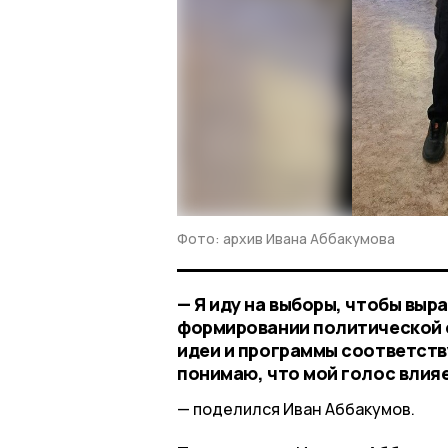
Фото: архив Ивана Аббакумова
— Я иду на выборы, чтобы выр
формировании политической с
идеи и программы соответств
понимаю, что мой голос влияе
поделился Иван Аббакумов.