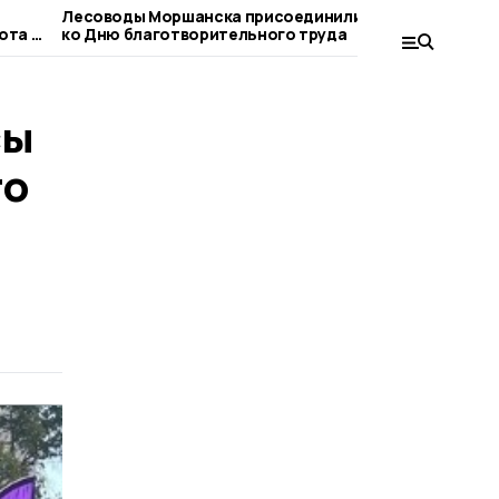
Лесоводы Моршанска присоединились
«Моршанск
ота в
ко Дню благотворительного труда
мельница 
сы
го