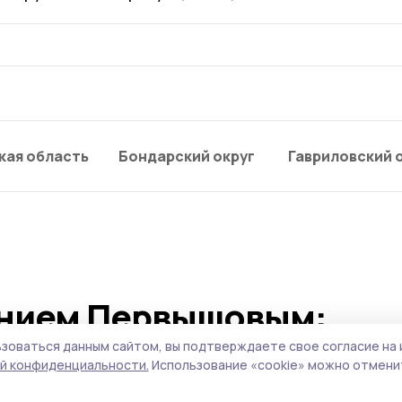
кая область
Бондарский округ
Гавриловский 
ением Первышовым:
опливном рынке, чистот
зоваться данным сайтом, вы подтверждаете свое согласие на 
й конфиденциальности.
Использование «cookie» можно отменит
оритеты образования