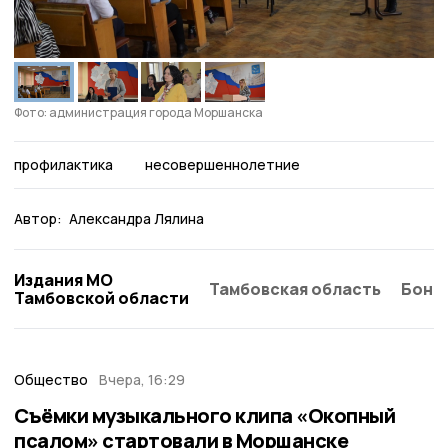
Фото: администрация города Моршанска
профилактика
несовершеннолетние
Автор:
Александра Лялина
Издания МО
Тамбовская область
Бонд
Тамбовской области
Общество
Вчера, 16:29
Съёмки музыкального клипа «Окопный
псалом» стартовали в Моршанске