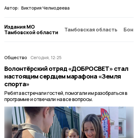
Автор:
Виктория Челмодеева
Издания МО
Тамбовская область
Бонд
Тамбовской области
Общество
Сегодня, 12:25
Волонтёрский отряд «ДОБРОСВЕТ» стал
настоящим сердцем марафона «Земля
спорта»
Ребята встречали гостей, помогали им разобраться в
программе и отвечали на все вопросы.