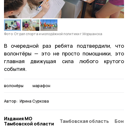
Фото: Отдел спорта и молодёжной политики г.Моршанска
В очередной раз ребята подтвердили, что
волонтёры — это не просто помощники, это
главная движущая сила любого крутого
события.
волонёры
марафон
Автор:
Ирина Суркова
Издания МО
Тамбовская область
Бонд
Тамбовской области