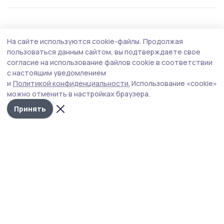
Общество
Сегодня, 12:06
На сайте используются cookie-файлы.
Продолжая
Участникам СВО в Моршанске помогают с
пользоваться данным сайтом, вы подтверждаете свое
трудоустройством
согласие на использование файлов cookie в соответствии
с настоящим уведомлением
Центр занятости и фонд «Защитники Отечества»
и
Политикой конфиденциальности.
Использование «cookie»
выпустили информационные буклеты с вакансиями и
можно отменить в настройках браузера.
инструкциями.
Принять