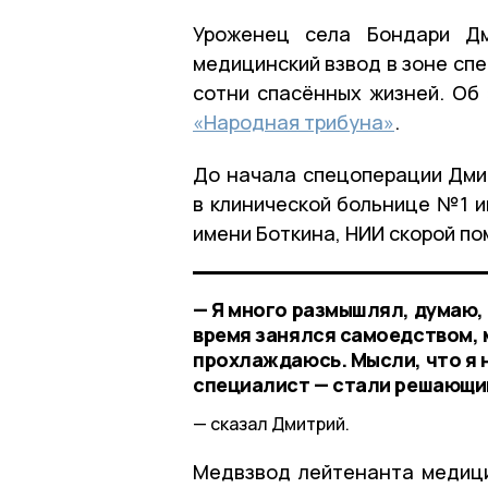
Уроженец села Бондари Дм
медицинский взвод в зоне сп
сотни спасённых жизней. Об
«Народная трибуна»
.
До начала спецоперации Дми
в клинической больнице №1 и
имени Боткина, НИИ скорой п
— Я много размышлял, думаю, 
время занялся самоедством, м
прохлаждаюсь. Мысли, что я н
специалист — стали решающим
сказал Дмитрий.
Медвзвод лейтенанта медици