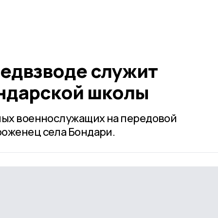
медвзводе служит
ндарской школы
ных военнослужащих на передовой
роженец села Бондари.