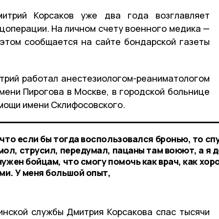
итрий Корсаков уже два года возглавляет
ецоперации. На личном счету военного медика —
 этом сообщается на сайте бондарской газеты
трий работал анестезиологом-реаниматологом
мени Пирогова в Москве, в городской больнице
омощи имени Склифосовского.
что если бы тогда воспользовался бронью, то сп
ол, струсил, передумал, пацаны там воюют, а я 
ужен бойцам, что смогу помочь как врач, как хор
и. У меня большой опыт,
нской службы Дмитрия Корсакова спас тысячи