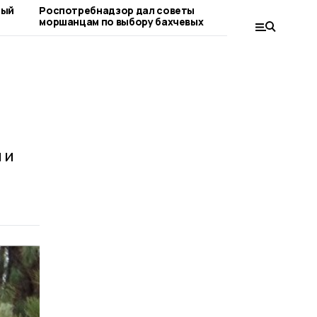
ный
Роспотребнадзор дал советы
«Важно ра
моршанцам по выбору бахчевых
вопросе»:
граждан
 и