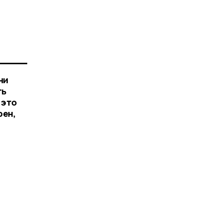
ни
ть
 это
рен,