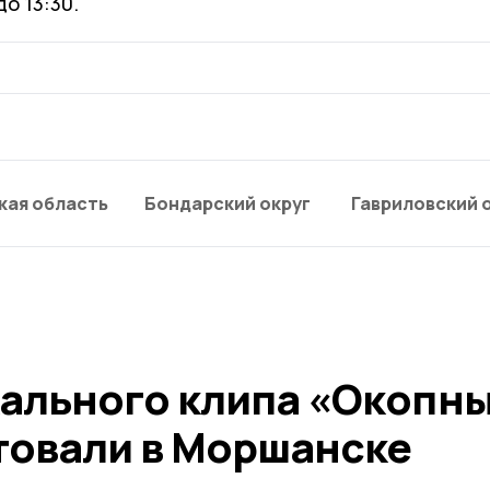
до 13:30.
кая область
Бондарский округ
Гавриловский 
ального клипа «Окопн
товали в Моршанске