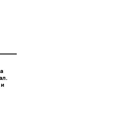
на
ал.
 и