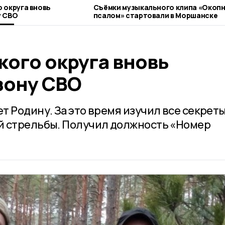
 округа вновь
Съёмки музыкального клипа «Окоп
у СВО
псалом» стартовали в Моршанске
кого округа вновь
зону СВО
 Родину. За это время изучил все секреты
й стрельбы. Получил должность «Номер