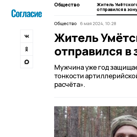
Общество
Житель Умётского
отправился в зон
Общество
6 мая 2024, 10:28
Житель Умётс
отправился в 
Мужчина уже год защищает
тонкости артиллерийско
расчёта».