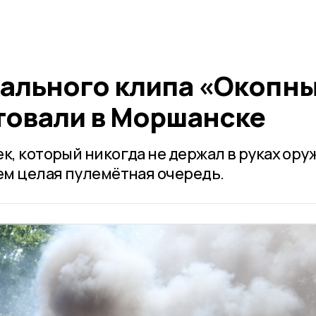
ального клипа «Окопн
товали в Моршанске
к, который никогда не держал в руках ору
чем целая пулемётная очередь.