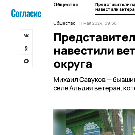
Общество
Представители па
навестили ветера
округа
Общество
11 мая 2024, 09:56
Представител
навестили ве
округа
Михаил Савуков — бывши
селе Альдия ветеран, ко