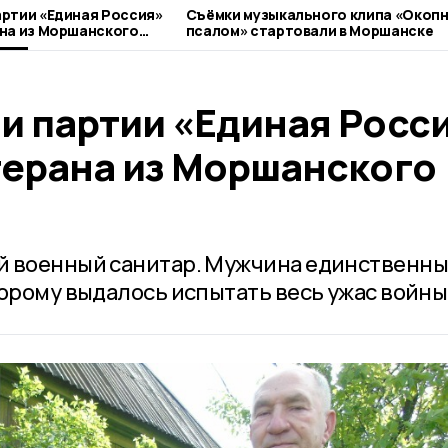
ртии «Единая Россия»
Съёмки музыкального клипа «Окоп
на из Моршанского
псалом» стартовали в Моршанске
и партии «Единая Росс
терана из Моршанского
й военный санитар. Мужчина единственны
торому выдалось испытать весь ужас войны