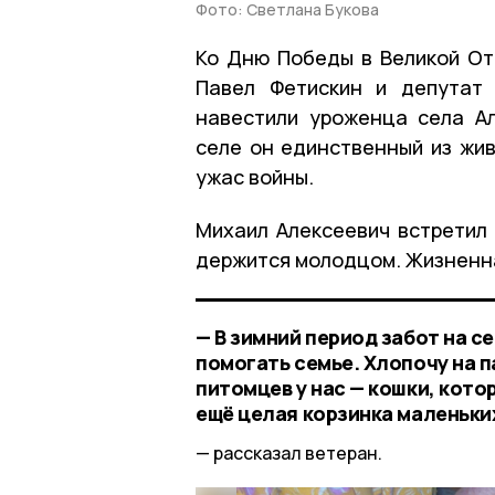
Фото: Светлана Букова
Ко Дню Победы в Великой От
Павел Фетискин и депутат
навестили уроженца села А
селе он единственный из жив
ужас войны.
Михаил Алексеевич встретил 
держится молодцом. Жизненна
— В зимний период забот на с
помогать семье. Хлопочу на п
питомцев у нас — кошки, кото
ещё целая корзинка маленьки
рассказал ветеран.