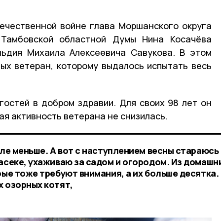
ечественной войне глава Моршанского округа
 Тамбовской областной Думы Нина Косачёва
льдия Михаила Алексеевича Савукова. В этом
ых ветеран, которому выдалось испытать весь
гостей в добром здравии. Для своих 98 лет он
я активность ветерана не снизилась.
еле меньше. А вот с наступлением весны стараюсь
асеке, ухаживаю за садом и огородом. Из домашн
рые тоже требуют внимания, а их больше десятка
х озорных котят,