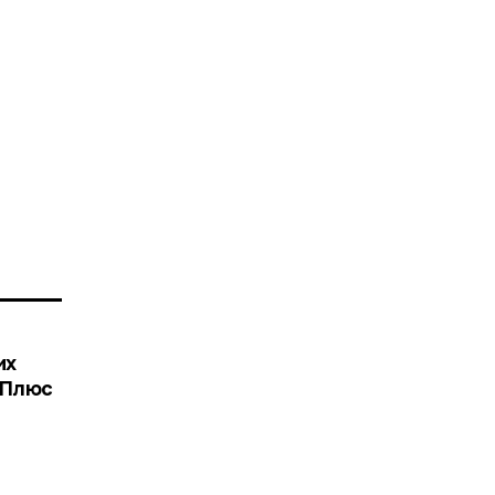
их
. Плюс