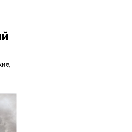
ый
жие,