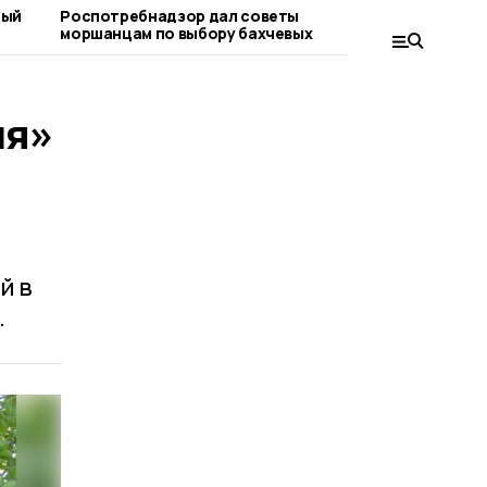
ный
Роспотребнадзор дал советы
«Важно ра
моршанцам по выбору бахчевых
вопросе»:
граждан
ия»
й в
.