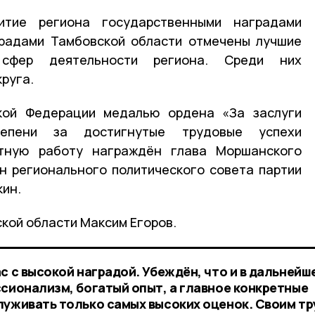
тие региона государственными наградами
градами Тамбовской области отмечены лучшие
 сфер деятельности региона. Среди них
руга.
кой Федерации медалью ордена «За заслуги
тепени за достигнутые трудовые успехи
тную работу награждён глава Моршанского
н регионального политического совета партии
кин.
кой области Максим Егоров.
с с высокой наградой. Убеждён, что и в дальнейш
ссионализм, богатый опыт, а главное конкретные
луживать только самых высоких оценок. Своим т