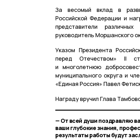
За весомый вклад в разви
Российской Федерации и на
представители различных
руководитель Моршанского ок
Указом Президента Российс
перед Отечеством» II с
и многолетнюю добросовес
муниципального округа и чле
«Единая Россия» Павел Фетис
Награду вручил Глава Тамбовс
— От всей души поздравляю ва
ваши глубокие знания, профе
результаты работы будут зас