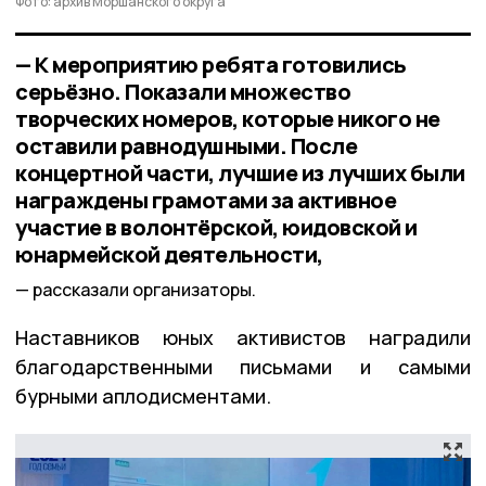
Фото: архив Моршанского округа
— К мероприятию ребята готовились
серьёзно. Показали множество
творческих номеров, которые никого не
оставили равнодушными. После
концертной части, лучшие из лучших были
награждены грамотами за активное
участие в волонтёрской, юидовской и
юнармейской деятельности,
рассказали организаторы.
Наставников юных активистов наградили
благодарственными письмами и самыми
бурными аплодисментами.