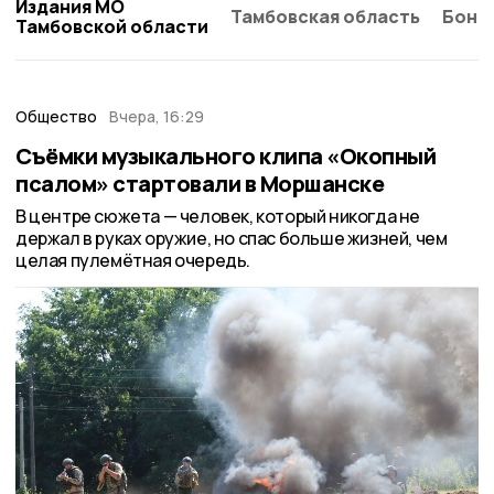
Издания МО
Тамбовская область
Бонд
Тамбовской области
Общество
Вчера, 16:29
Съёмки музыкального клипа «Окопный
псалом» стартовали в Моршанске
В центре сюжета — человек, который никогда не
держал в руках оружие, но спас больше жизней, чем
целая пулемётная очередь.