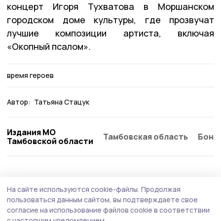
концерт Игоря Тухватова в Моршанском
городском доме культуры, где прозвучат
лучшие композиции артиста, включая
«Окопный псалом».
время героев
Автор:
Татьяна Стацук
Издания МО
Тамбовская область
Бонд
Тамбовской области
Общество
Вчера, 14:52
На сайте используются cookie-файлы.
Продолжая
Роспотребнадзор дал советы моршанцам
пользоваться данным сайтом, вы подтверждаете свое
по выбору бахчевых
согласие на использование файлов cookie в соответствии
с настоящим уведомлением