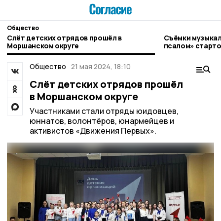
Общество
Слёт детских отрядов прошёл в
Съёмки музыкал
Моршанском округе
псалом» старто
Общество
21 мая 2024, 18:10
Слёт детских отрядов прошёл
в Моршанском округе
Участниками стали отряды юидовцев,
юннатов, волонтёров, юнармейцев и
активистов «Движения Первых».