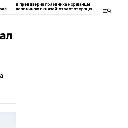
В преддверии праздника моршанцы
В Моршан
приём
вспоминают князей-страстотерпцев
кадетский
комитета
нал
а