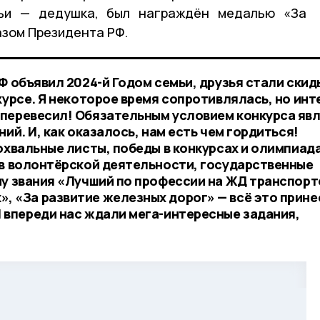
мьи — дедушка, был награждён медалью «За
азом Президента РФ.
Ф объявил 2024-й Годом семьи, друзья стали ски
курсе. Я некоторое время сопротивлялась, но инт
 перевесил! Обязательным условием конкурса яв
ий. И, как оказалось, нам есть чем гордиться!
охвальные листы, победы в конкурсах и олимпиада
 в волонтёрской деятельности, государственные
му звания «Лучший по профессии на ЖД транспорт
 «За развитие железных дорог» — всё это прин
 впереди нас ждали мега-интересные задания,