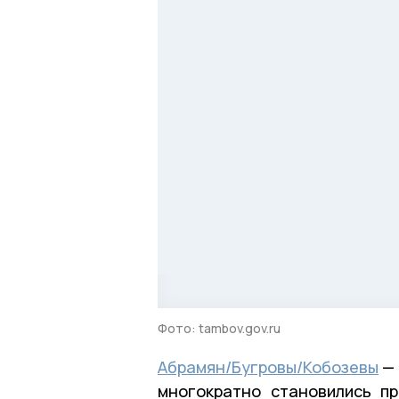
Фото: tambov.gov.ru
Абрамян/Бугровы/Кобозевы
— 
многократно становились п