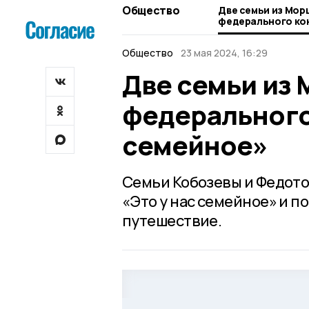
Общество
Две семьи из Мор
федерального кон
семейное»
Общество
23 мая 2024, 16:29
Две семьи из
федерального 
семейное»
Семьи Кобозевы и Федото
«Это у нас семейное» и п
путешествие.