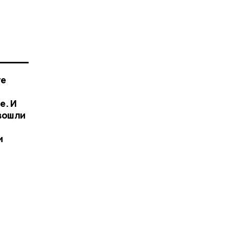
те
е. И
 вошли
и