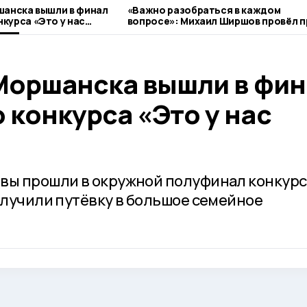
шанска вышли в финал
«Важно разобраться в каждом
курса «Это у нас
вопросе»: Михаил Ширшов провёл 
граждан
 Моршанска вышли в фи
конкурса «Это у нас
вы прошли в окружной полуфинал конкурс
олучили путёвку в большое семейное