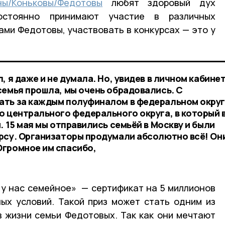
ны/Коньковы/Федотовы
любят здоровый дух
остоянно принимают участие в различных
ами Федотовы, участвовать в конкурсах — это у
, я даже и не думала. Но, увидев в личном кабине
семья прошла, мы очень обрадовались. С
ть за каждым полуфиналом в федеральном округ
о центрального федерального округа, в который
. 15 мая мы отправились семьёй в Москву и были
рсу. Организаторы продумали абсолютно всё! Он
Огромное им спасибо,
о у нас семейное» — сертификат на 5 миллионов
ых условий. Такой приз может стать одним из
 жизни семьи Федотовых. Так как они мечтают