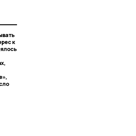
дывать
ерес к
лялось
х,
е»,
есло