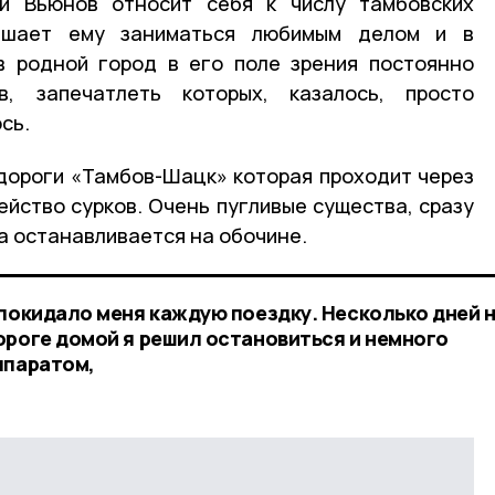
й Вьюнов относит себя к числу тамбовских
ешает ему заниматься любимым делом и в
в родной город в его поле зрения постоянно
в, запечатлеть которых, казалось, просто
сь.
одороги «Тамбов-Шацк» которая проходит через
ейство сурков. Очень пугливые существа, сразу
а останавливается на обочине.
 покидало меня каждую поездку. Несколько дней н
ороге домой я решил остановиться и немного
ппаратом,