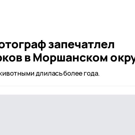
отограф запечатлел
рков в Моршанском окр
животными длилась более года.