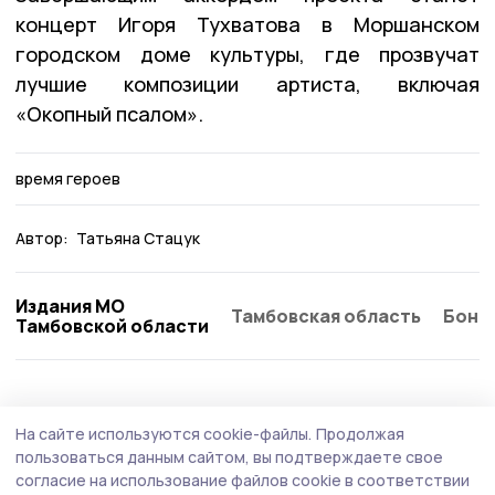
концерт Игоря Тухватова в Моршанском
городском доме культуры, где прозвучат
лучшие композиции артиста, включая
«Окопный псалом».
время героев
Автор:
Татьяна Стацук
Издания МО
Тамбовская область
Бонд
Тамбовской области
Общество
Сегодня, 14:52
На сайте используются cookie-файлы.
Продолжая
Роспотребнадзор дал советы моршанцам
пользоваться данным сайтом, вы подтверждаете свое
по выбору бахчевых
согласие на использование файлов cookie в соответствии