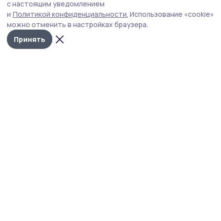
с настоящим уведомлением
В связи с сезоном продажи арбузов и дынь
и
Политикой конфиденциальности.
Использование «cookie»
специалисты обращают внимание на соблюдение
можно отменить в настройках браузера.
санитарно-эпидемиологических требований.
Принять
Фото: Оксана Говорова
В разгаре сезон бахчевых культур, и
Управление Роспотребнадзора по Тамбовской