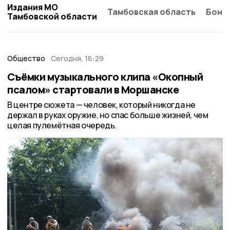
Издания МО
Тамбовская область
Бонд
Тамбовской области
Общество
Сегодня, 16:29
Съёмки музыкального клипа «Окопный
псалом» стартовали в Моршанске
В центре сюжета — человек, который никогда не
держал в руках оружие, но спас больше жизней, чем
целая пулемётная очередь.