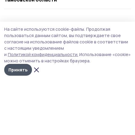
Общество
Сегодня, 14:58
На сайте используются cookie-файлы.
Продолжая
В Моршанске открывается профильный
пользоваться данным сайтом, вы подтверждаете свое
кадетский класс Следственного комитета
согласие на использование файлов cookie в соответствии
с настоящим уведомлением
России
и
Политикой конфиденциальности.
Использование «cookie»
В класс принимаются школьники, успешно
можно отменить в настройках браузера.
завершившие обучение в 6-м классе в 2026 году.
Принять