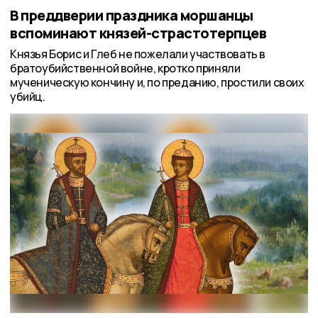
В преддверии праздника моршанцы
вспоминают князей-страстотерпцев
Князья Борис и Глеб не пожелали участвовать в
братоубийственной войне, кротко приняли
мученическую кончину и, по преданию, простили своих
убийц.