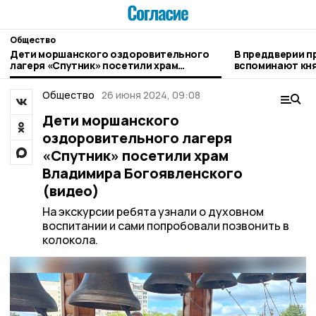
Общество
Дети моршанского оздоровительного
В преддверии 
лагеря «Спутник» посетили храм
вспоминают кн
Владимира Богоявленского (видео)
Общество
26 июня 2024, 09:08
Дети моршанского
оздоровительного лагеря
«Спутник» посетили храм
Владимира Богоявленского
(видео)
На экскурсии ребята узнали о духовном
воспитании и сами попробовали позвонить в
колокола.