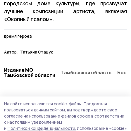
городском доме культуры, где прозвучат
лучшие композиции артиста, включая
«Окопный псалом».
время героев
Автор:
Татьяна Стацук
Издания МО
Тамбовская область
Бонд
Тамбовской области
Общество
Вчера, 14:52
На сайте используются cookie-файлы.
Продолжая
Роспотребнадзор дал советы моршанцам
пользоваться данным сайтом, вы подтверждаете свое
по выбору бахчевых
согласие на использование файлов cookie в соответствии
с настоящим уведомлением
В связи с сезоном продажи арбузов и дынь
и
Политикой конфиденциальности.
Использование «cookie»