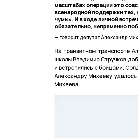
масштабах операции это совс
всенародной поддержки тех, 
чумы». И в ходе личной встре
обязательно, непременно по
говорит депутат Александр Мих
На транзитном транспорте А
школы Владимир Стручков доб
и встретились с бойцами. Сол
Александру Михееву удалось 
Михеева.