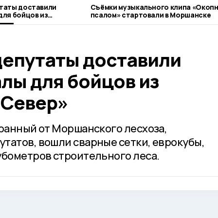
таты доставили
Съёмки музыкального клипа «Окоп
ля бойцов из
псалом» стартовали в Моршанске
ер»
епутаты доставили
лы для бойцов из
«Север»
бранный от Моршанского лесхоза,
татов, вошли сварные сетки, еврокубы,
убометров строительного леса.