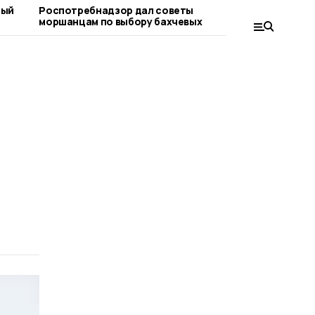
ный
Роспотребнадзор дал советы
«Важно ра
моршанцам по выбору бахчевых
вопросе»:
граждан