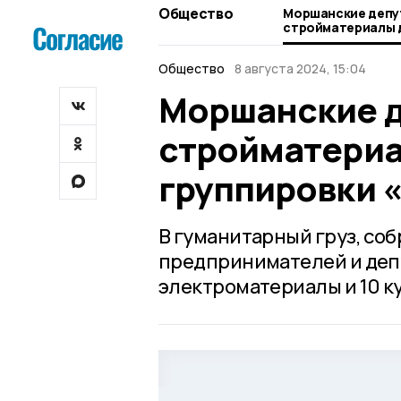
Общество
Моршанские депу
стройматериалы д
группировки «Сев
Общество
8 августа 2024, 15:04
Моршанские д
стройматериа
группировки 
В гуманитарный груз, со
предпринимателей и депу
электроматериалы и 10 к