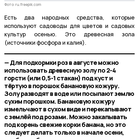
Фото: ru.freepik.com
Есть два народных средства, которые
используют садоводы для цветов и садовых
культур осенью. Это древесная зола
(источники фосфора и калия).
— Для подкормки роз в августе можно
использовать древесную золу по 2-4
горсти (или 0,5-1 стакан) под куст и
тёртую в порошок банановую кожуру.
Золу разводят в воде или посыпают землю
сухим порошком. Банановую кожуру
измельчают в сухом виде и перекапывают
с землёй под розами. Можно закапывать
под корень свежие корки банана, но это
следует делать только в начале осени,