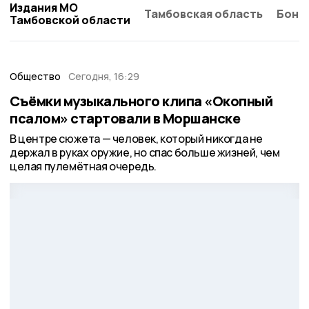
Издания МО
Тамбовская область
Бонд
Тамбовской области
Общество
Сегодня, 16:29
Съёмки музыкального клипа «Окопный
псалом» стартовали в Моршанске
В центре сюжета — человек, который никогда не
держал в руках оружие, но спас больше жизней, чем
целая пулемётная очередь.