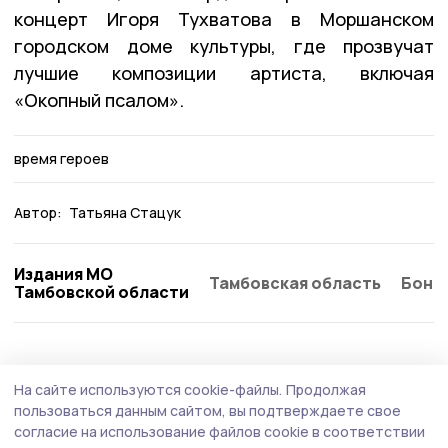
концерт Игоря Тухватова в Моршанском
городском доме культуры, где прозвучат
лучшие композиции артиста, включая
«Окопный псалом».
время героев
Автор:
Татьяна Стацук
Издания МО
Тамбовская область
Бонд
Тамбовской области
Общество
Сегодня, 14:52
На сайте используются cookie-файлы.
Продолжая
Роспотребнадзор дал советы моршанцам
пользоваться данным сайтом, вы подтверждаете свое
по выбору бахчевых
согласие на использование файлов cookie в соответствии