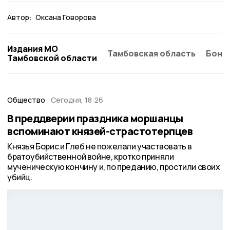
Автор:
Оксана Говорова
Издания МО
Тамбовская область
Бонд
Тамбовской области
Общество
Сегодня, 18:26
В преддверии праздника моршанцы
вспоминают князей-страстотерпцев
Князья Борис и Глеб не пожелали участвовать в
братоубийственной войне, кротко приняли
мученическую кончину и, по преданию, простили своих
убийц.