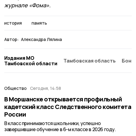
журнале «Фома».
история
память
Автор:
Александра Лялина
Издания МО
Тамбовская область
Бонд
Тамбовской области
Общество
Сегодня, 14:58
В Моршанске открывается профильный
кадетский класс Следственного комитета
России
В класс принимаются школьники, успешно
завершившие обучение в 6-м классе в 2026 году.