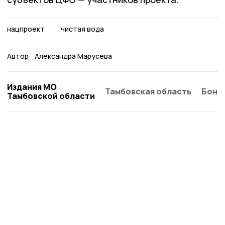
нацпроект
чистая вода
Автор:
Александра Марусева
Издания МО
Тамбовская область
Бонд
Тамбовской области