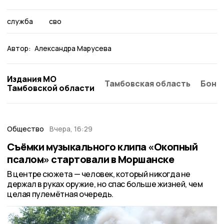
служба
сво
Автор:
Александра Марусева
Издания МО
Тамбовская область
Бонд
Тамбовской области
Общество
Вчера, 16:29
Съёмки музыкального клипа «Окопный
псалом» стартовали в Моршанске
В центре сюжета — человек, который никогда не
держал в руках оружие, но спас больше жизней, чем
целая пулемётная очередь.