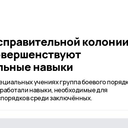
справительной колони
овершенствуют
льные навыки
ециальных учениях группа боевого порядк
работали навыки, необходимые для
спорядков среди заключённых.