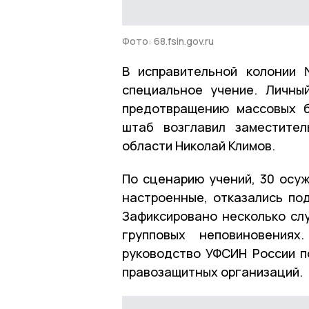
Фото: 68.fsin.gov.ru
В исправительной колонии
специальное учение. Личны
предотвращению массовых б
штаб возглавил заместите
области Николай Климов.
По сценарию учений, 30 осу
настроенные, отказались по
Зафиксировано несколько сл
групповых неповиновения
руководство УФСИН России п
правозащитных организаций.