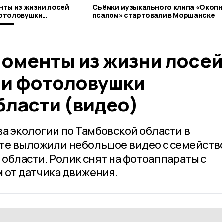
ты из жизни лосей
Съёмки музыкального клипа «Окоп
отоловушки
псалом» стартовали в Моршанске
ти (видео)
оменты из жизни лосе
и фотоловушки
бласти (видео)
 экологии по Тамбовской области в
кте выложили небольшое видео с семейств
 области. Ролик снят на фотоаппараты с
 от датчика движения.