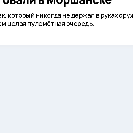
к, который никогда не держал в руках ору
чем целая пулемётная очередь.