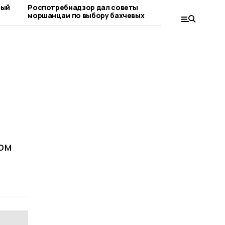
ный
Роспотребнадзор дал советы
«Важно ра
моршанцам по выбору бахчевых
вопросе»:
граждан
й
ом