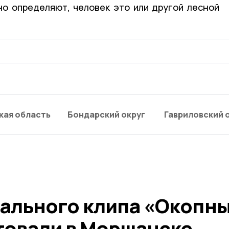
но определяют, человек это или другой лесной
кая область
Бондарский округ
Гавриловский 
ального клипа «Окопн
товали в Моршанске