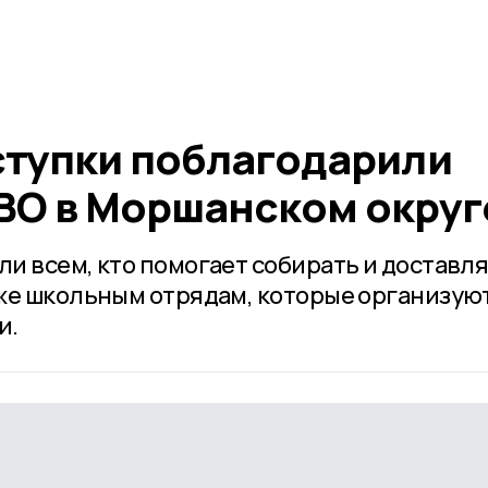
ступки поблагодарили
ВО в Моршанском округ
и всем, кто помогает собирать и доставл
же школьным отрядам, которые организую
и.