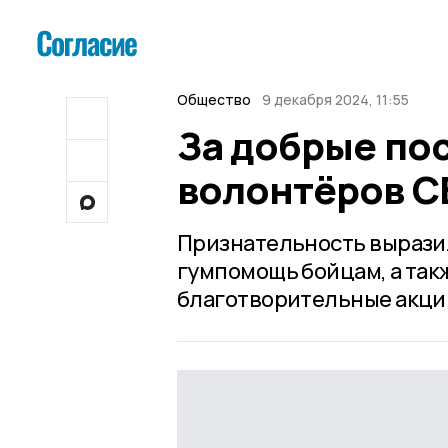
Общество
9 декабря 2024, 11:55
За добрые по
волонтёров С
Признательность выразил
гумпомощь бойцам, а так
благотворительные акци