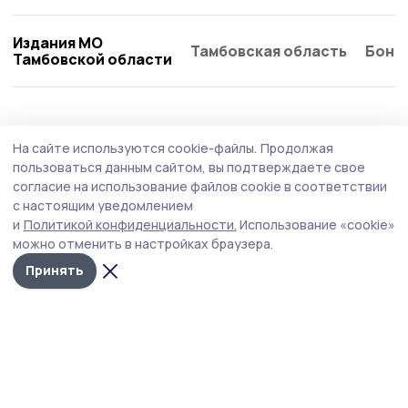
Издания МО
Тамбовская область
Бонд
Тамбовской области
Общество
Сегодня, 11:58
На сайте используются cookie-файлы.
Продолжая
«Важно разобраться в каждом вопросе»:
пользоваться данным сайтом, вы подтверждаете свое
Михаил Ширшов провёл приём граждан
согласие на использование файлов cookie в соответствии
с настоящим уведомлением
В ходе встречи заявители смогли лично обсудить
и
Политикой конфиденциальности.
Использование «cookie»
волнующие их темы, получить необходимые
можно отменить в настройках браузера.
разъяснения и обозначить проблемные вопросы,
требующие дополнительного внимания.
Принять