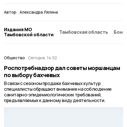
Автор:
Александра Лялина
Издания МО
Тамбовская область
Бонд
Тамбовской области
Общество
Сегодня, 14:52
Роспотребнадзор дал советы моршанцам
по выбору бахчевых
В связи с сезоном продажи бахчевых культур
специалисты обращают внимание на соблюдение
санитарно-эпидемиологических требований,
предъявляемых к данному виду деятельности.