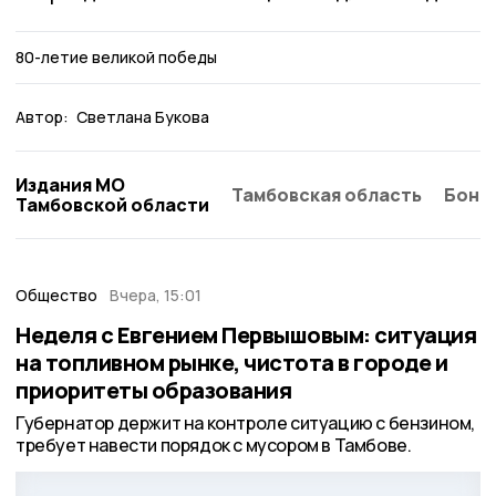
80-летие великой победы
Автор:
Светлана Букова
Издания МО
Тамбовская область
Бонд
Тамбовской области
Общество
Вчера, 15:01
Неделя с Евгением Первышовым: ситуация
на топливном рынке, чистота в городе и
приоритеты образования
Губернатор держит на контроле ситуацию с бензином,
требует навести порядок с мусором в Тамбове.