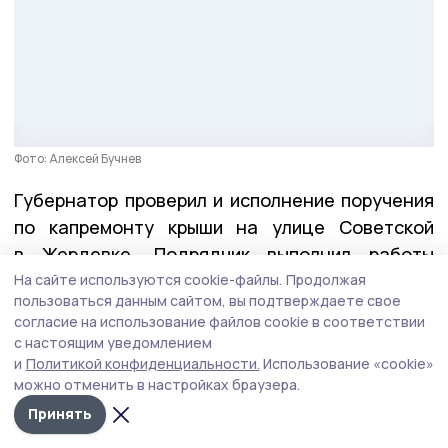
Фото: Алексей Бучнев
Губернатор проверил и исполнение поручения
по капремонту крыши на улице Советской
в Жердевке. Подрядчик выполнил работы
в полном объёме и раньше обещанного срока.
На сайте используются cookie-файлы.
Продолжая
пользоваться данным сайтом, вы подтверждаете свое
согласие на использование файлов cookie в соответствии
Герои Тамбовщины
с настоящим уведомлением
и
Политикой конфиденциальности.
Использование «cookie»
На этой неделе вместе с директором Высшей
можно отменить в настройках браузера.
школы государственного управления Олегом
Принять
Кондратенко Евгений Первышов
вручил