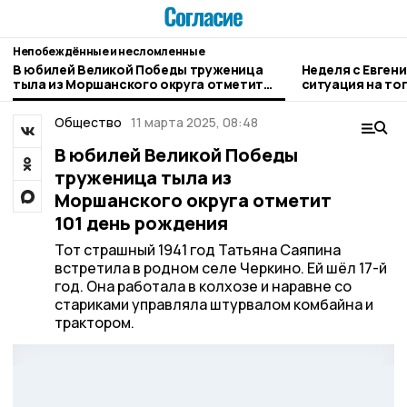
Непобеждённые и несломленные
В юбилей Великой Победы труженица
Неделя с Евген
тыла из Моршанского округа отметит
ситуация на то
101 день рождения
городе и приор
Общество
11 марта 2025, 08:48
В юбилей Великой Победы
труженица тыла из
Моршанского округа отметит
101 день рождения
Тот страшный 1941 год Татьяна Саяпина
встретила в родном селе Черкино. Ей шёл 17-й
год. Она работала в колхозе и наравне со
стариками управляла штурвалом комбайна и
трактором.