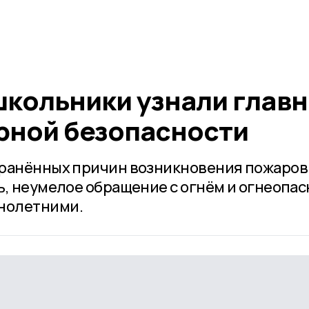
кольники узнали глав
рной безопасности
транённых причин возникновения пожаров
ь, неумелое обращение с огнём и огнеопа
нолетними.