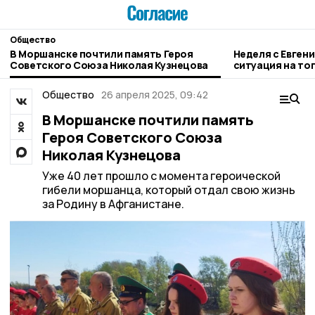
Общество
В Моршанске почтили память Героя
Неделя с Евген
Советского Союза Николая Кузнецова
ситуация на то
городе и приор
Общество
26 апреля 2025, 09:42
В Моршанске почтили память
Героя Советского Союза
Николая Кузнецова
Уже 40 лет прошло с момента героической
гибели моршанца, который отдал свою жизнь
за Родину в Афганистане.