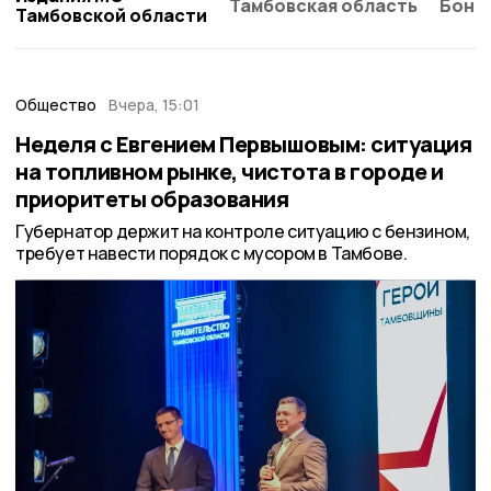
Тамбовская область
Бонд
Тамбовской области
Общество
Вчера, 15:01
Неделя с Евгением Первышовым: ситуация
на топливном рынке, чистота в городе и
приоритеты образования
Губернатор держит на контроле ситуацию с бензином,
требует навести порядок с мусором в Тамбове.