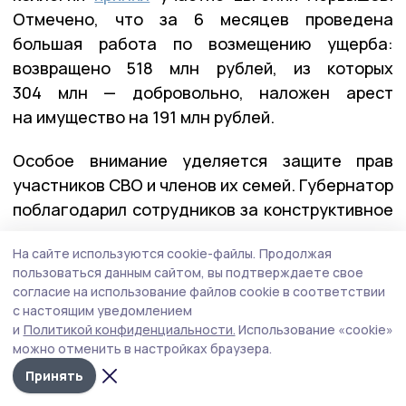
Отмечено, что за 6 месяцев проведена
большая работа по возмещению ущерба:
возвращено 518 млн рублей, из которых
304 млн — добровольно, наложен арест
на имущество на 191 млн рублей.
Особое внимание уделяется защите прав
участников СВО и членов их семей. Губернатор
поблагодарил сотрудников за конструктивное
сотрудничество.
На сайте используются cookie-файлы.
Продолжая
пользоваться данным сайтом, вы подтверждаете свое
День строителя: поздравления и награды
согласие на использование файлов cookie в соответствии
с настоящим уведомлением
Накануне профессионального праздника
и
Политикой конфиденциальности.
Использование «cookie»
Евгений Первышов
поздравил
работников
можно отменить в настройках браузера.
и ветеранов строительной отрасли, вручил
Принять
федеральные и региональные награды.