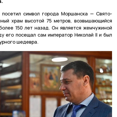
в.
а посетил символ города Моршанска — Свято-
нный храм высотой 75 метров, возвышающийся
более 150 лет назад. Он является жемчужиной
ду его посещал сам император Николай II и был
урного шедевра.