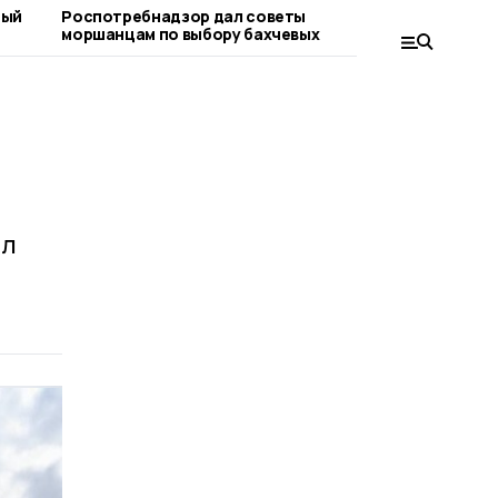
ный
Роспотребнадзор дал советы
«Важно ра
моршанцам по выбору бахчевых
вопросе»:
граждан
ил