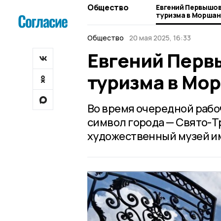
Общество
Евгений Первышов
туризма в Моршан
Общество
20 мая 2025, 16:33
Евгений Перв
туризма в Мо
Во время очередной рабо
символ города — Свято-Т
художественный музей им