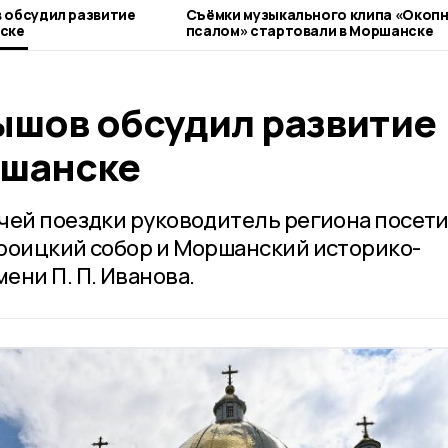
 обсудил развитие
Съёмки музыкального клипа «Окоп
ске
псалом» стартовали в Моршанске
ышов обсудил развитие
ршанске
чей поездки руководитель региона посет
роицкий собор и Моршанский историко-
ени П. П. Иванова.