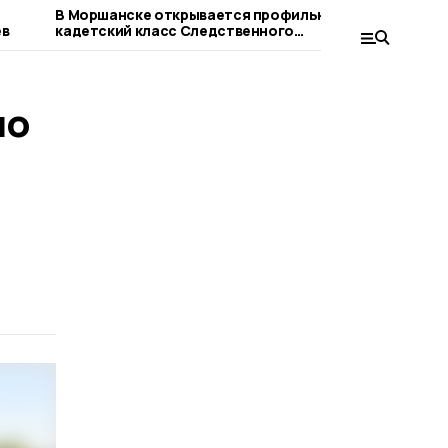
В Моршанске открывается профильный
Владимир 
ев
кадетский класс Следственного
выборы – 
комитета России
системы
по