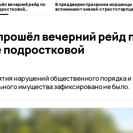
ёл вечерний рейд по
В преддверии праздника моршанцы
дростковой
вспоминают князей-страстотерпц
прошёл вечерний рейд 
 подростковой
ятия нарушений общественного порядка и
ьного имущества зафиксировано не было.