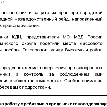
ска
шеннолетних и защите их прав при городской
редной межведомственный рейд, направленный
х правонарушений.
ники КДН, представители МО МВД России
нского округа посетили места массового
я посёлок Газопровод, улицу Высокую и район
 предупреждение совершения противоправных
етними и контроль за соблюдением ими
ения в общественных местах. Особое внимание
беседам с подростками.
ю работу с ребятами о вреде никотиносодержаще