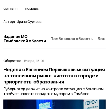
святыня
помощь
Автор:
Ирина Суркова
Издания МО
Тамбовская область
Бонд
Тамбовской области
Общество
Вчера, 15:01
Неделя с Евгением Первышовым: ситуация
на топливном рынке, чистота в городе и
приоритеты образования
Губернатор держит на контроле ситуацию с бензином,
требует навести порядок с мусором в Тамбове.