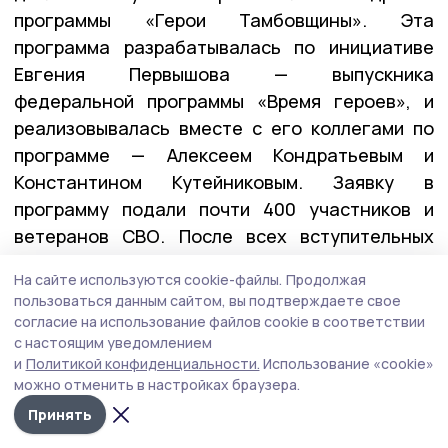
программы «Герои Тамбовщины». Эта
программа разрабатывалась по инициативе
Евгения Первышова — выпускника
федеральной программы «Время героев», и
реализовывалась вместе с его коллегами по
программе — Алексеем Кондратьевым и
Константином Кутейниковым. Заявку в
программу подали почти 400 участников и
ветеранов СВО. После всех вступительных
испытаний участниками первого потока стали
На сайте используются cookie-файлы.
Продолжая
27 ребят.
пользоваться данным сайтом, вы подтверждаете свое
согласие на использование файлов cookie в соответствии
с настоящим уведомлением
— У них уже есть важные управленческие
и
Политикой конфиденциальности.
Использование «cookie»
можно отменить в настройках браузера.
качества: умение принимать решения в самых
сложных ситуациях, брать на себя
Принять
ответственность и работать в команде. А