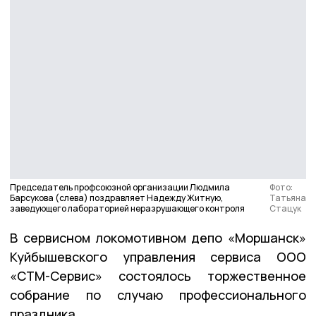
Председатель профсоюзной организации Людмила
Фото:
Барсукова (слева) поздравляет Надежду Житную,
Татьяна
заведующего лабораторией неразрушающего контроля
Стацук
В сервисном локомотивном депо «Моршанск»
Куйбышевского управления сервиса ООО
«СТМ-Сервис» состоялось торжественное
собрание по случаю профессионального
праздника.