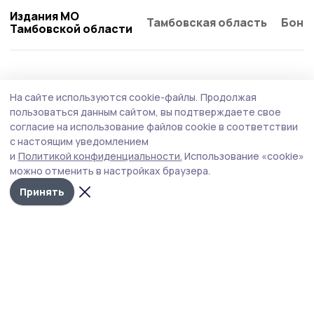
Издания МО
Тамбовская область
Бонд
Тамбовской области
Общество
Вчера, 18:26
На сайте используются cookie-файлы.
Продолжая
В преддверии праздника моршанцы
пользоваться данным сайтом, вы подтверждаете свое
вспоминают князей-страстотерпцев
согласие на использование файлов cookie в соответствии
с настоящим уведомлением
Князья Борис и Глеб не пожелали участвовать в
и
Политикой конфиденциальности.
Использование «cookie»
братоубийственной войне, кротко приняли
можно отменить в настройках браузера.
мученическую кончину и, по преданию, простили своих
убийц.
Принять