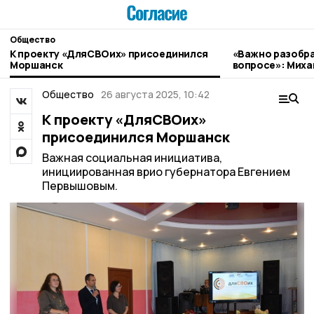
Общество
К проекту «ДляСВОих» присоединился
«Важно разобра
Моршанск
вопросе»: Миха
граждан
Общество
26 августа 2025, 10:42
К проекту «ДляСВОих»
присоединился Моршанск
Важная социальная инициатива,
инициированная врио губернатора Евгением
Первышовым.