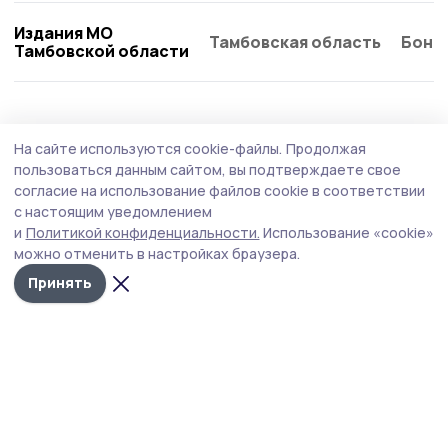
Издания МО
Тамбовская область
Бонд
Тамбовской области
Общество
Вчера, 14:52
На сайте используются cookie-файлы.
Продолжая
Роспотребнадзор дал советы моршанцам
пользоваться данным сайтом, вы подтверждаете свое
по выбору бахчевых
согласие на использование файлов cookie в соответствии
с настоящим уведомлением
В связи с сезоном продажи арбузов и дынь
и
Политикой конфиденциальности.
Использование «cookie»
специалисты обращают внимание на соблюдение
можно отменить в настройках браузера.
санитарно-эпидемиологических требований.
Принять