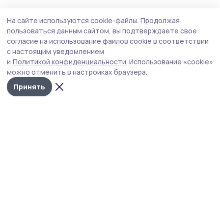
Общество
Вчера, 18:26
На сайте используются cookie-файлы.
Продолжая
В преддверии праздника моршанцы
пользоваться данным сайтом, вы подтверждаете свое
вспоминают князей-страстотерпцев
согласие на использование файлов cookie в соответствии
с настоящим уведомлением
Князья Борис и Глеб не пожелали участвовать в
и
Политикой конфиденциальности.
Использование «cookie»
братоубийственной войне, кротко приняли
можно отменить в настройках браузера.
мученическую кончину и, по преданию, простили своих
убийц.
Принять