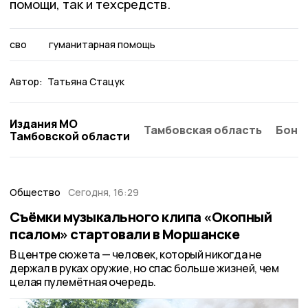
помощи, так и техсредств.
сво
гуманитарная помощь
Автор:
Татьяна Стацук
Издания МО
Тамбовская область
Бонд
Тамбовской области
Общество
Сегодня, 16:29
Съёмки музыкального клипа «Окопный
псалом» стартовали в Моршанске
В центре сюжета — человек, который никогда не
держал в руках оружие, но спас больше жизней, чем
целая пулемётная очередь.