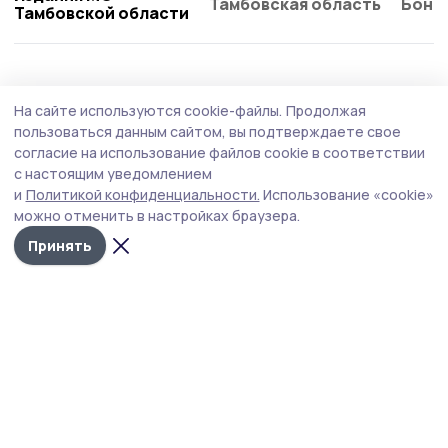
Тамбовская область
Бонд
Тамбовской области
Общество
Сегодня, 14:52
На сайте используются cookie-файлы.
Продолжая
Роспотребнадзор дал советы моршанцам
пользоваться данным сайтом, вы подтверждаете свое
по выбору бахчевых
согласие на использование файлов cookie в соответствии
с настоящим уведомлением
В связи с сезоном продажи арбузов и дынь
и
Политикой конфиденциальности.
Использование «cookie»
специалисты обращают внимание на соблюдение
можно отменить в настройках браузера.
санитарно-эпидемиологических требований.
Принять