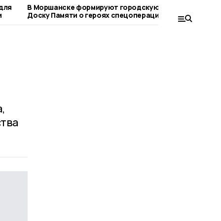
 для
В Моршанске формируют городскую
Руководит
и
Доску Памяти о героях спецоперации
личный пр
,
ства