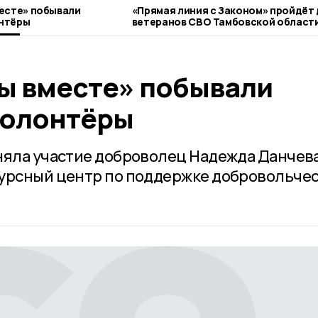
есте» побывали
«Прямая линия с Законом» пройдёт
нтёры
ветеранов СВО Тамбовской област
ы вместе» побывали
волонтёры
няла участие доброволец Надежда Данчева
сурсный центр по поддержке добровольче