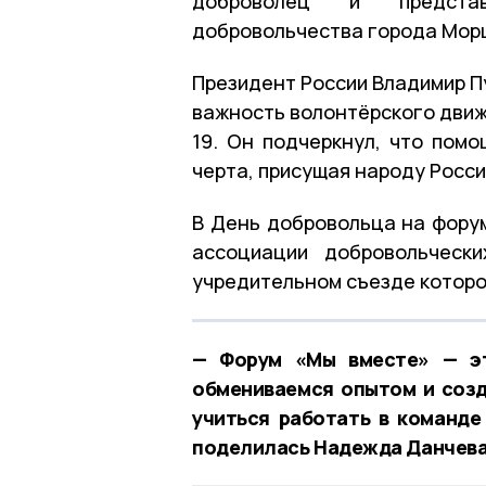
доброволец и предста
добровольчества города Мор
Президент России Владимир П
важность волонтёрского движ
19. Он подчеркнул, что пом
черта, присущая народу Росси
В День добровольца на фору
ассоциации добровольческ
учредительном съезде которо
— Форум «Мы вместе» — эт
обмениваемся опытом и соз
учиться работать в команде
поделилась Надежда Данчева