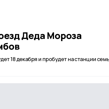
оезд Деда Мороза
мбов
ет 18 декабря и пробудет на станции сем