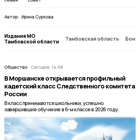
Автор:
Ирина Суркова
Издания МО
Тамбовская область
Бонд
Тамбовской области
Общество
Сегодня, 14:58
В Моршанске открывается профильный
кадетский класс Следственного комитета
России
В класс принимаются школьники, успешно
завершившие обучение в 6-м классе в 2026 году.