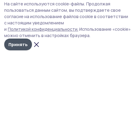
На сайте используются cookie-файлы.
Продолжая
«Прямая линия с Законом» пройдёт для
пользоваться данным сайтом, вы подтверждаете свое
ветеранов СВО Тамбовской области
согласие на использование файлов cookie в соответствии
с настоящим уведомлением
Фонда «Защитники Отечества» запустил новый проект.
и
Политикой конфиденциальности.
Использование «cookie»
можно отменить в настройках браузера.
Принять
Фото: Защитники Отечества | Тамбовская область
В Тамбовской области стартует новый проект