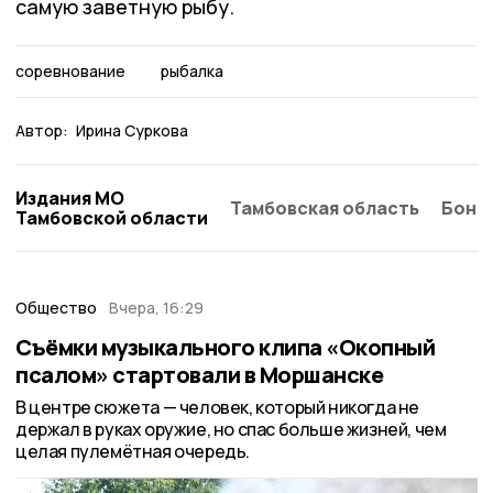
самую заветную рыбу.
соревнование
рыбалка
Автор:
Ирина Суркова
Издания МО
Тамбовская область
Бонд
Тамбовской области
Общество
Вчера, 16:29
Съёмки музыкального клипа «Окопный
псалом» стартовали в Моршанске
В центре сюжета — человек, который никогда не
держал в руках оружие, но спас больше жизней, чем
целая пулемётная очередь.