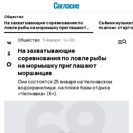
Общество
На захватывающие соревнования по
Съёмки музыкал
ловле рыбы на мормышку приглашают
псалом» старто
моршанцев
Общество
5 января , 14:09
На захватывающие
соревнования по ловле рыбы
на мормышку приглашают
моршанцев
Они состоятся 25 января на Челнавском
водохранилище, на пляже базы отдыха
«Челнавка» (6+).