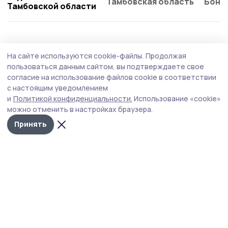
Тамбовская область
Бонд
Тамбовской области
Общество
Вчера, 14:52
На сайте используются cookie-файлы.
Продолжая
Роспотребнадзор дал советы моршанцам
пользоваться данным сайтом, вы подтверждаете свое
по выбору бахчевых
согласие на использование файлов cookie в соответствии
с настоящим уведомлением
В связи с сезоном продажи арбузов и дынь
и
Политикой конфиденциальности.
Использование «cookie»
специалисты обращают внимание на соблюдение
можно отменить в настройках браузера.
санитарно-эпидемиологических требований.
Принять