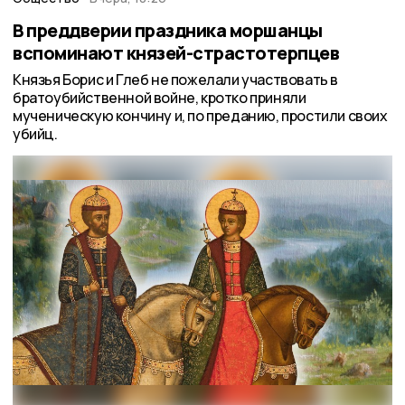
В преддверии праздника моршанцы
вспоминают князей-страстотерпцев
Князья Борис и Глеб не пожелали участвовать в
братоубийственной войне, кротко приняли
мученическую кончину и, по преданию, простили своих
убийц.