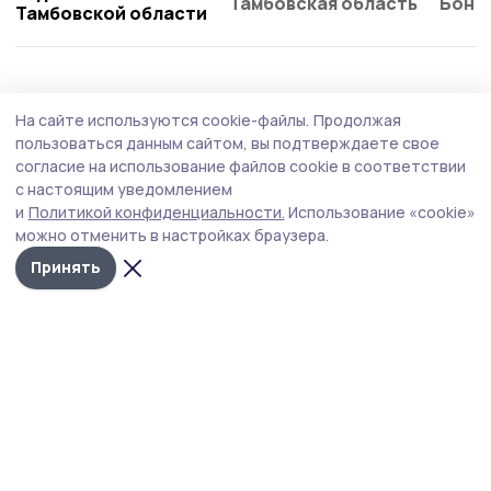
Тамбовская область
Бонд
Тамбовской области
Общество
Вчера, 14:58
На сайте используются cookie-файлы.
Продолжая
В Моршанске открывается профильный
пользоваться данным сайтом, вы подтверждаете свое
кадетский класс Следственного комитета
согласие на использование файлов cookie в соответствии
с настоящим уведомлением
России
и
Политикой конфиденциальности.
Использование «cookie»
В класс принимаются школьники, успешно
можно отменить в настройках браузера.
завершившие обучение в 6-м классе в 2026 году.
Принять