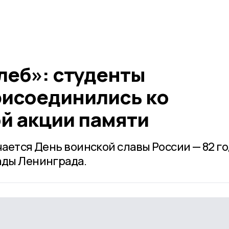
леб»: студенты
исоединились ко
й акции памяти
чается День воинской славы России — 82 го
ады Ленинграда.