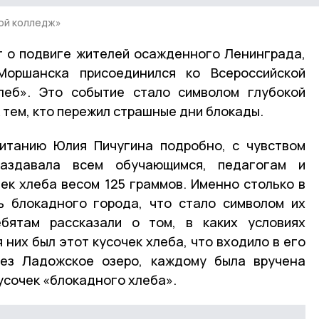
ой колледж»
т о подвиге жителей осажденного Ленинграда,
Моршанска присоединился ко Всероссийской
леб». Это событие стало символом глубокой
 тем, кто пережил страшные дни блокады.
питанию Юлия Пичугина подробно, с чувством
раздавала всем обучающимся, педагогам и
ек хлеба весом 125 граммов. Именно столько в
ь блокадного города, что стало символом их
бятам рассказали о том, в каких условиях
 них был этот кусочек хлеба, что входило в его
рез Ладожское озеро, каждому была вручена
усочек «блокадного хлеба».