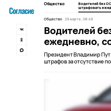
Общество
Водителей без О
штрафовать ежед
моршанцам
Общество
29 марта , 08:49
Водителей бе
ежедневно, 
Президент Владимир Пути
штрафов за отсутствие п