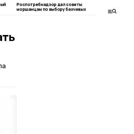
ный
Роспотребнадзор дал советы
«Важно ра
моршанцам по выбору бахчевых
вопросе»:
граждан
ать
ла