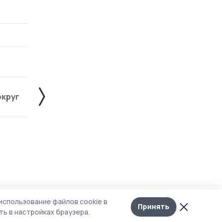
округ
Жердевский округ
Знаменский округ
Лента
10
использование файлов cookie в
новостей
Принять
ь в настройках браузера.