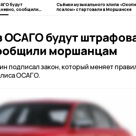
САГО будут
Съёмки музыкального клипа «Окоп
невно, сообщили
псалом» стартовали в Моршанске
з ОСАГО будут штрафов
сообщили моршанцам
н подписал закон, который меняет прави
олиса ОСАГО.