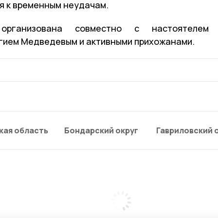
ся к временным неудачам.
 организована совместно с настоятелем
гием Медведевым и активными прихожанами.
кая область
Бондарский округ
Гавриловский 