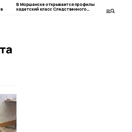
В Моршанске открывается профильный
Владимир 
ев
кадетский класс Следственного
выборы – 
комитета России
системы
та