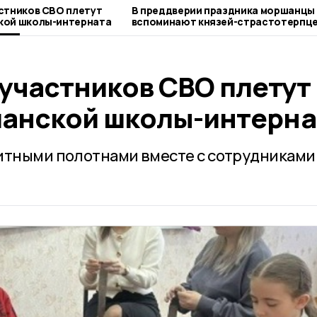
стников СВО плетут
В преддверии праздника моршанцы
кой школы-интерната
вспоминают князей-страстотерпц
 участников СВО плетут
анской школы-интерна
итными полотнами вместе с сотрудниками