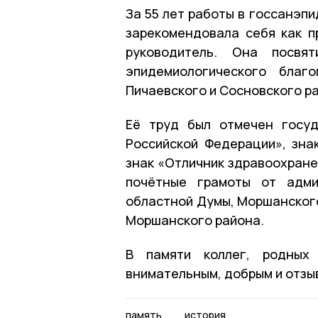
За 55 лет работы в госсанэп
зарекомендовала себя как п
руководитель. Она посвя
эпидемиологического благ
Пичаевского и Сосновского р
Её труд был отмечен госуд
Российской Федерации», зна
знак «Отличник здравоохране
почётные грамоты от адми
областной Думы, Моршанског
Моршанского района.
В памяти коллег, родных
внимательным, добрым и отзы
память
история