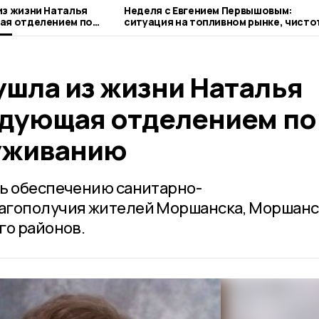
из жизни Наталья
Неделя с Евгением Первышовым:
ая отделением по
ситуация на топливном рынке, чисто
анию
городе и приоритеты образования
ушла из жизни Наталья
едующая отделением по
уживанию
нь обеспечению санитарно-
агополучия жителей Моршанска, Моршанс
го районов.