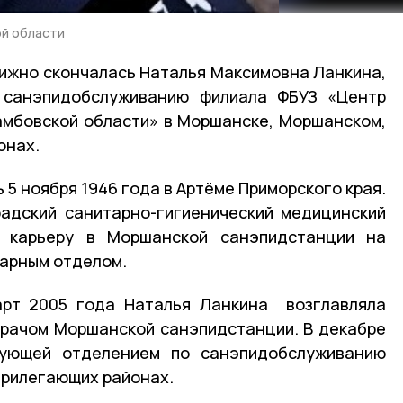
ой области
тижно скончалась Наталья Максимовна Ланкина,
 санэпидобслуживанию филиала ФБУЗ «Центр
амбовской области» в Моршанске, Моршанском,
онах.
5 ноября 1946 года в Артёме Приморского края.
радский санитарно-гигиенический медицинский
ю карьеру в Моршанской санэпидстанции на
арным отделом.
арт 2005 года Наталья Ланкина возглавляла
врачом Моршанской санэпидстанции. В декабре
дующей отделением по санэпидобслуживанию
прилегающих районах.