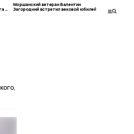
Моршанский ветеран Валентин
Отставной 
та в
Загородний встретил вековой юбилей
наблюдал м
кого,