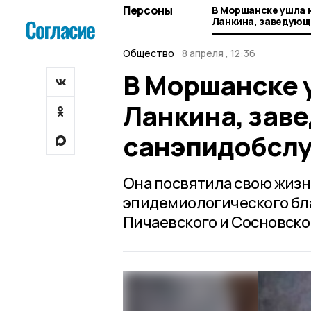
Персоны
В Моршанске ушла 
Ланкина, заведующ
санэпидобслужив
Общество
8 апреля , 12:36
В Моршанске 
Ланкина, зав
санэпидобсл
Она посвятила свою жиз
эпидемиологического бл
Пичаевского и Сосновско